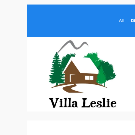
All
D